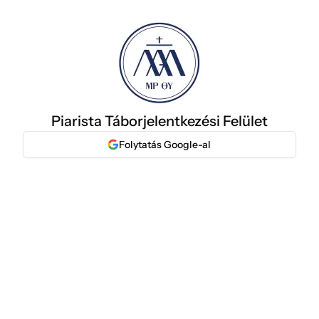
Log in to your account
Piarista Táborjelentkezési Felület
Folytatás Google-al